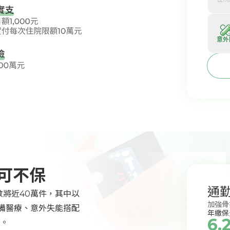
意外
可不保
通
數將近40萬件，其中以
加強骨
必備醫療、意外失能搭配
年繳保
6,
。