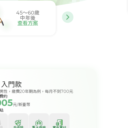
45～60
歲
61
歲以上
中年後
高齡
查看方案
查看方案
白入門款
歲男性，繳費20年期為例，每月不到700元
費約
005
元/新臺幣
點
險
手術險
重大傷病
實支實付