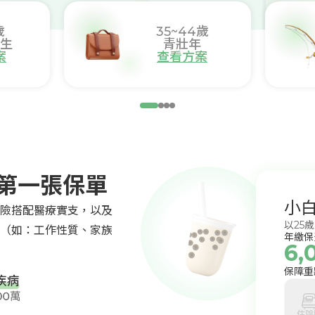
歲
35~44
歲
生
青壯年
案
查看方案
手第一張保單
小
險搭配醫療實支，以及
以25
（如：工作性質、家族
年繳保
6,
保障重
住院