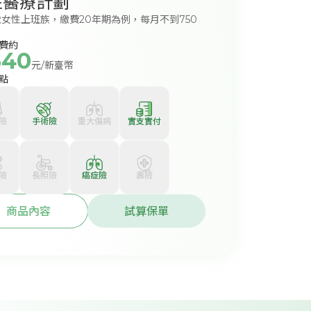
性醫療計劃
歲女性上班族，繳費20年期為例，每月不到750
費約
640
元/新臺幣
點
險
手術險
重大傷病
實支實付
險
長照險
癌症險
壽險
商品內容
試算保單