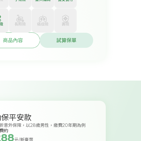
險
長照險
癌症險
壽險
商品內容
試算保單
勤保平安款
折意外保障，以28歲男性，繳費20年期為例
費約
288
元/新臺幣