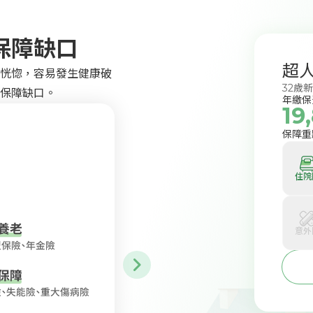
保障缺口
超
恍惚，容易發生健康破
32歲
保障缺口。
年繳保
19
保障重
住院
意外