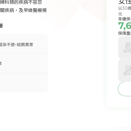
女
婦科類的疾病不容忽
以30
關疾病，及早做醫療規
元
年繳保
7,
保障重
住院
意外