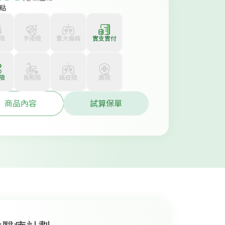
點
險
手術險
重大傷病
實支實付
險
長照險
癌症險
壽險
商品內容
試算保單