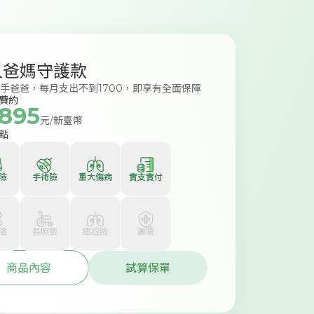
人爸媽守護款
新手爸爸，每月支出不到1700，即享有全面保障
費約
,895
元/新臺幣
點
險
手術險
重大傷病
實支實付
險
長照險
癌症險
壽險
商品內容
試算保單