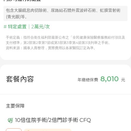
包含大腸鏡息肉切除術、尿路結石體外震波碎石術、虹膜雷射術
(青光眼)等。
# 特定處置｜2萬元/次
手術定義：指符合衛生福利部最新公布之「全民健康保險醫療服務給付項目及
支付標準」第2部第2章第7節或第3部第3章第4節第3項列舉之手術。
資料來源：國泰人壽整理，實際費用以各家醫院訂定為準。
8,010
套餐內容
年繳總保費
元
主要保障
10倍住院手術/2倍門診手術 CFQ