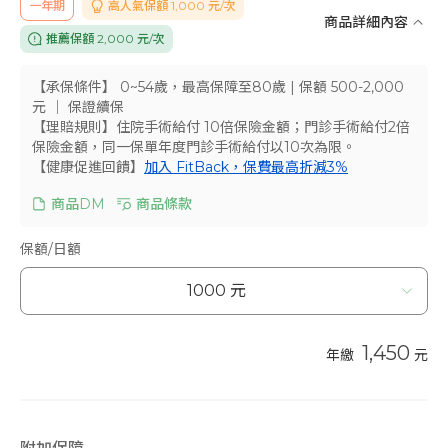
一年期
高人氣保額 1,000 元/次
商品詳細內容
推薦保額 2,000 元/次
【承保條件】 0~54歲，最高保障至80歲
| 保額 500-2,000
元 ｜ 保證續保
【理賠規則】住院手術給付 10倍保險金額；門診手術給付2倍
保險金額，同一保單年度門診手術給付以10次為限。
【健康促進回饋】
加入 FitBack，保費最高折減3%
商品DM
商品條款
保額/日額
1,450
年繳
元