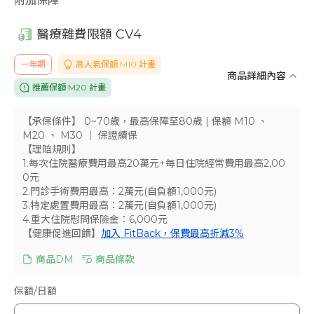
附加保障
醫療雜費限額 CV4
一年期
高人氣保額 M10 計畫
商品詳細內容
推薦保額 M20 計畫
【承保條件】 0~70歲，最高保障至80歲
| 保額 M10 、
M20 、 M30
｜ 保證續保
【理賠規則】
1.每次住院醫療費用最高20萬元+每日住院經常費用最高2,00
0元
2.門診手術費用最高：2萬元(自負額1,000元)
3.特定處置費用最高：2萬元(自負額1,000元)
4.重大住院慰問保險金：6,000元
【健康促進回饋】
加入 FitBack，保費最高折減3%
商品DM
商品條款
保額/日額