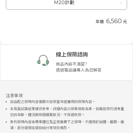
6,560
年繳
元
線上保險諮詢
商品內容不清楚?
透過電話讓專人為您解答
注意事項
自由配之保障內容僅顯示投保當年度獲得的保障內容。
本頁面試算結果僅供參考，詳細內容以保單條款為準。如需投保仍須考量
您的年齡、體況與保額通算狀況，不保證核保。
表列保障內容係標準體位及正常繳費下之保障，不適用於弱體、展期、繳
清、部分提領或提前給付等特別情形。