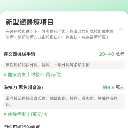
新型態醫療項目
在醫療技術進步下，許多傳統手術，逐漸改為新式技術或處置
治療，這類治療方式由於傷口小、恢復快，成為醫療新寵！
達文西機械手臂
20~40
萬元
廣泛用於泌尿外科、婦科、一般外科等多項手術
# 醫療實支｜限額20萬元/次
海扶刀(聚焦超音波)
約8.5
萬元
常見於治療帕金森氏症、腦部疾病、肝癌、骨肉瘤、胰臟癌等癌
症。
# 住院手術｜1萬元/次
門診可進行的處置