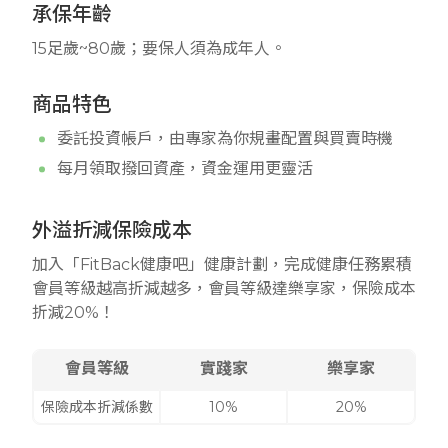
承保年齡
15足歲~80歲；要保人須為成年人。
商品特色
委託投資帳戶，由專家為你規畫配置與買賣時機
每月領取撥回資產，資金運用更靈活
外溢折減保險成本
加入「FitBack健康吧」健康計劃，完成健康任務累積
會員等級越高折減越多，會員等級達樂享家，保險成本
折減20%！
會員等級
實踐家
樂享家
保險成本折減係數
10%
20%