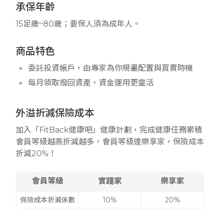
承保年齡
15足歲~80歲；要保人須為成年人。
商品特色
委託投資帳戶，由專家為你規畫配置與買賣時機
每月領取撥回資產，資金運用更靈活
外溢折減保險成本
加入「FitBack健康吧」健康計劃，完成健康任務累積
會員等級越高折減越多，會員等級達樂享家，保險成本
折減20%！
會員等級
實踐家
樂享家
保險成本折減係數
10%
20%