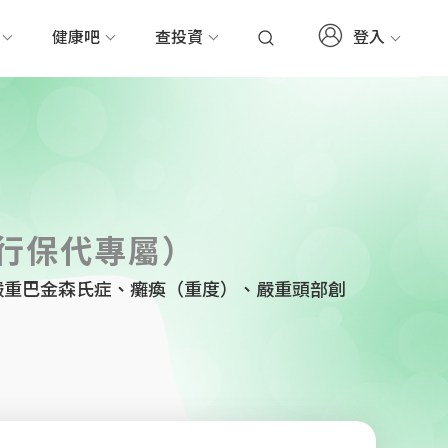
登入
務
健康吧
查投資
行保代專屬）
嚴重巴金森氏症、癱瘓（重度）、嚴重頭部創