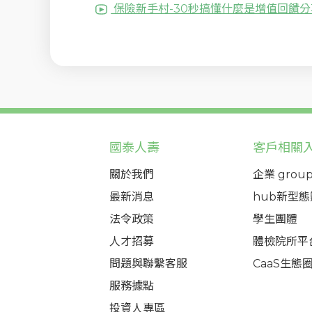
保險新手村-30秒搞懂什麼是增值回饋分
國泰人壽
客戶相關
關於我們
企業 group
最新消息
hub新型
法令政策
學生團體
人才招募
體檢院所平
問題與聯繫客服
CaaS生態
服務據點
投資人專區