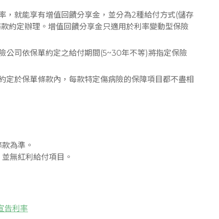
率，就能享有增值回饋分享金，並分為2種給付方式(儲存
依條款約定辦理。增值回饋分享金只適用於利率變動型保險
公司依保單約定之給付期間(5~30年不等)將指定保險
約定於保單條款內，每款特定傷病險的保障項目都不盡相
條款為準。
，並無紅利給付項目。
宣告利率