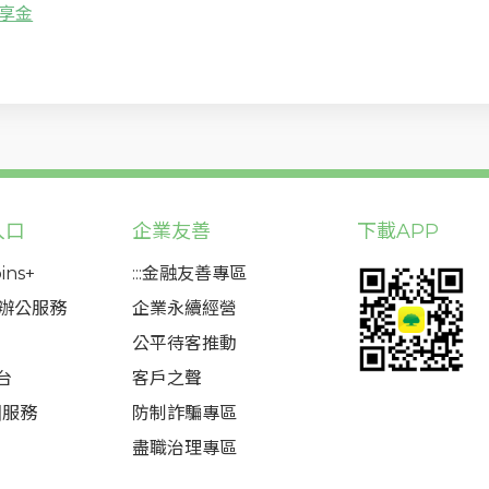
享金
入口
企業友善
下載APP
ins+
:::金融友善專區
態辦公服務
企業永續經營
公平待客推動
台
客戶之聲
圈服務
防制詐騙專區
盡職治理專區