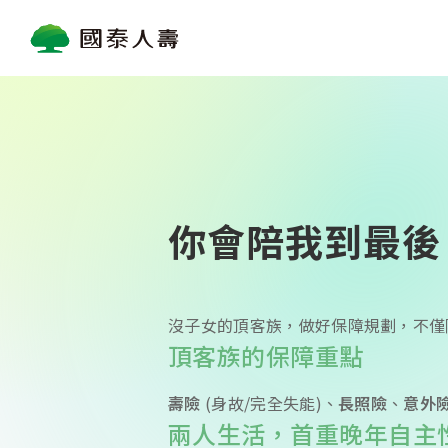
首頁
保險知識專區
頂客專屬
你會陪我到最後？頂
你會陪我到最後
沒子女的頂客族，做好保障規劃，不僅
頂客族的保障重點
壽險
(身故/完全失能)、
長照險
、
意外
兩人生活，首重晚年自主