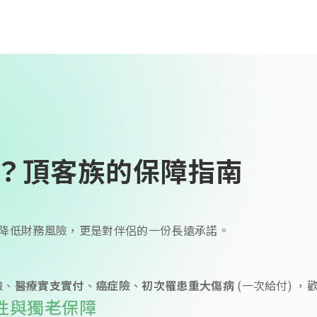
客族的保障指南
？
頂客族的保障指南
降低財務風險，更是對伴侶的一份長遠承諾。
險
、
醫療實支實付
、
癌症險
、
初次罹患重大傷病
(一次給付) 
性與獨老保障