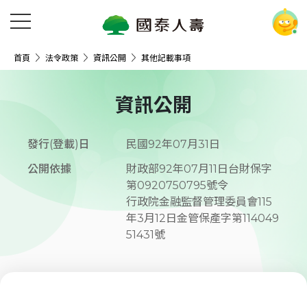
首頁
法令政策
資訊公開
其他記載事項
資訊公開
發行(登載)日
民國92年07月31日
公開依據
財政部92年07月11日台財保字
第0920750795號令

行政院金融監督管理委員會115
年3月12日金管保產字第114049
51431號