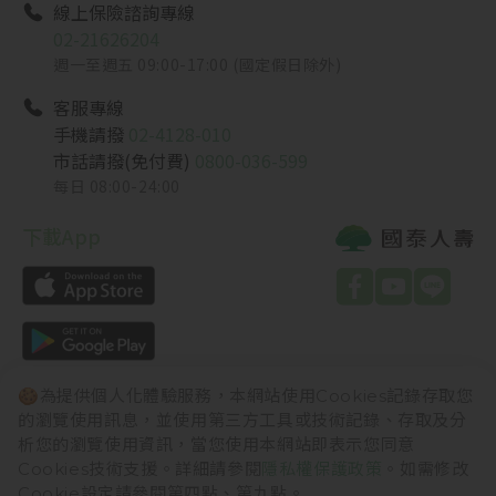
線上保險諮詢專線
02-21626204
週一至週五 09:00-17:00 (國定假日除外)
客服專線
手機請撥
02-4128-010
市話請撥(免付費)
0800-036-599
每日 08:00-24:00
下載App
🍪為提供個人化體驗服務，本網站使用Cookies記錄存取您
的瀏覽使用訊息，並使用第三方工具或技術記錄、存取及分
析您的瀏覽使用資訊，當您使用本網站即表示您同意
國泰金控
國泰世華銀行
國泰產險
Cookies技術支援。詳細請參閱
隱私權保護政策
。如需修改
國泰綜合證券
國泰投信
國泰投顧
Cookie設定請參閱第四點、第九點。