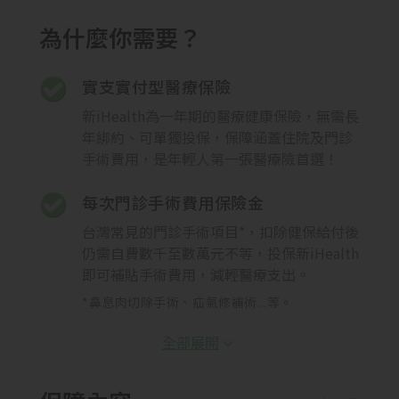
為什麼你需要？
實支實付型醫療保險
新iHealth為一年期的醫療健康保險，無需長
年綁約、可單獨投保，保障涵蓋住院及門診
手術費用，是年輕人第一張醫療險首選！
每次門診手術費用保險金
台灣常見的門診手術項目*，扣除健保給付後
仍需自費數千至數萬元不等，投保新iHealth
即可補貼手術費用，減輕醫療支出。
*鼻息肉切除手術、疝氣修補術...等。
全部展開