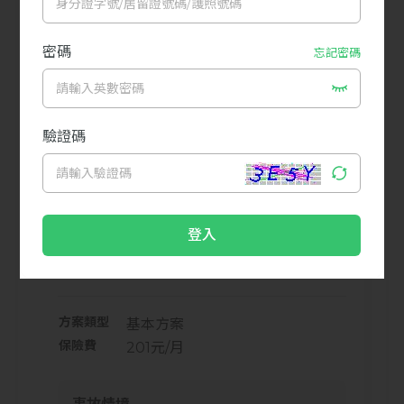
年(115/12/31)的隔天為116/01/01，推算前兩個月
(115/11)的最後一天為115/11/30，即為「指定日
期」。
各項名詞定義及相關細節請參考
保單條款
。
案例說明
讓您快速掌握投保情境，了解自身需求。
劉小美 女 24歲
方案類型
基本方案
保險費
201元/月