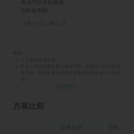
每次門診手術費用
保險金限額
1.5萬元 或 2萬元/次
備註：
以上金額皆為限額。
於本公司投保實支實付醫療保險，累積以1張為限(但
僅投保一張實支實付型傷害醫療保險商品者，不在此
限)。
全部展開
方案比較
基本方案
進階方案