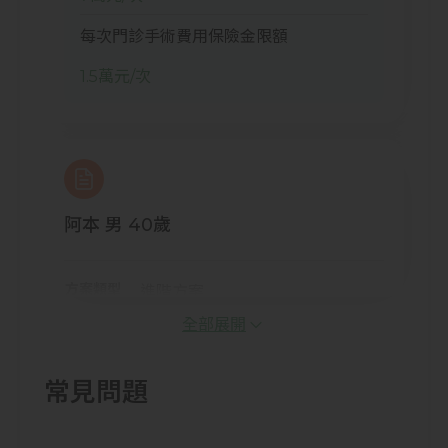
每次門診手術費用保險金限額
1.5萬元/次
阿本 男 40歲
方案類型
進階方案
保險費
6,750元/年
全部展開
事故情境
常見問題
阿本因飲食作息不良引起腎結石需住院3天並
作手術治療，支付單人病房費9,000元、超