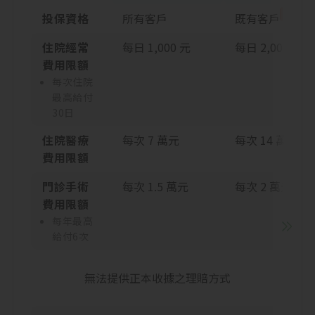
專屬
投保資格
所有客戶
既有客戶
住院經常
每日 1,000 元
每日 2,000 元
費用限額
每次住院
最高給付
30日
住院醫療
每次 7 萬元
每次 14 萬元
費用限額
門診手術
每次 1.5 萬元
每次 2 萬元
費用限額
每年最高
給付6次
無法提供正本收據之理賠方式