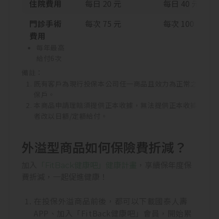
住院費用
每日 20 元
每日 40 元
門診手術
每次 75 元
每次 100 元
費用
每年最高
給付6次
備註：
既有客戶為現行投保本公司任一商品且效力為正常之
保戶。
本商品申請理賠須提供正本收據，無法提供正本收據
者改以日額/定額給付。
外溢型商品如何保險費折減？
加入
「FitBack健康吧」健康計畫
，享續保年度保
費折減，一起促進健康！
在投保外溢商品前後，都可以下載國泰人壽
APP、加入「FitBack健康吧」會員，開始累