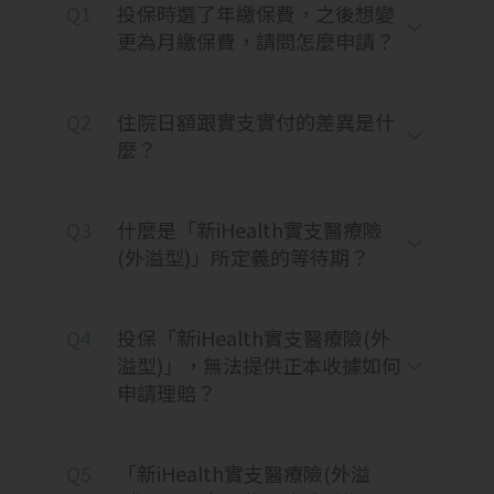
Q1
過全民健保給付之住院醫療費用98,400元，
投保時選了年繳保費，之後想變
共107,400元。
更為月繳保費，請問怎麼申請？
理賠情境
Q2
住院日額跟實支實付的差異是什
本次理賠每次住院經常費用保險金6,000元
麼？
(2,000元/日 x 3日、每次住院醫療費用保險
金98,400元，合計理賠104,400元，故阿
本本次扣除理賠金額後之花費為3,000元。
Q3
什麼是「新iHealth實支醫療險
(外溢型)」所定義的等待期？
每日住院經常費用保險金限額
2,000元/日
Q4
投保「新iHealth實支醫療險(外
溢型)」，無法提供正本收據如何
每次住院醫療費用保險金限額
申請理賠？
14萬元/次
每次門診手術費用保險金限額
Q5
「新iHealth實支醫療險(外溢