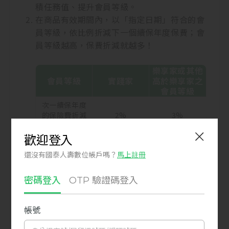
積任務值、提升會員等級。
在商品有效期間內，以「指定日期」符合的會
員等級，依比例折減下一個續保年度保費；會
員等級越高，保費折減就越多！
樂享家或其他
會員等級
實踐家
高於樂享家之
會員等級
次一續保年度
的保險費折減
2%
3%
比例
更多詳細內容，請參考「FitBack健康吧」
常
見問題
。
備註：
「指定日期」是指：本契約每屆滿一週年的隔天，往前
推算第二個曆月(不含屆滿一週年的隔天當月)的末日。
例如：被保險人於115/01/01投保，本契約屆滿一週