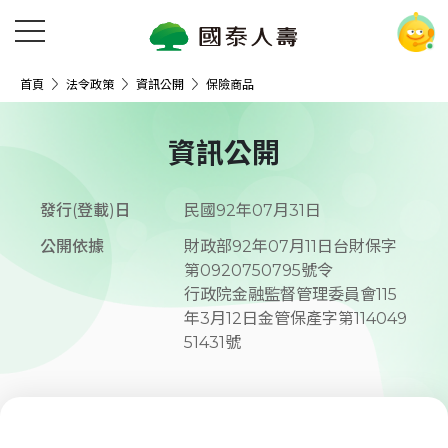
首頁
法令政策
資訊公開
保險商品
資訊公開
發行(登載)日
民國92年07月31日
公開依據
財政部92年07月11日台財保字
第0920750795號令

行政院金融監督管理委員會115
年3月12日金管保產字第114049
51431號