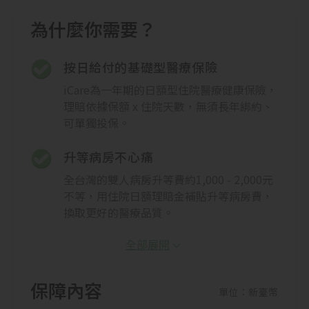
為什麼你需要？
按日給付的基礎型醫療保險
iCare為一年期的日額型住院醫療健康保險，
理賠依據保額 x 住院天數，無須長年綁約、
可單獨投保。
升等病房不心痛
全台灣的雙人病房升等費約1,000 - 2,000元
不等，用住院日額理賠金補貼升等病房費，
換取更好的醫療品質。
全部展開
保障內容
單位：新臺幣