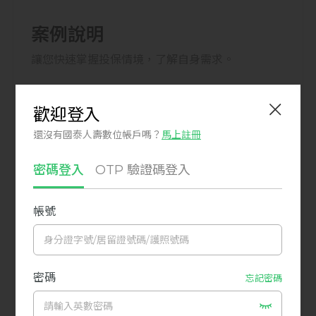
案例說明
讓您快速掌握投保情境，了解自身需求。
婷婷 女 27歲
自由業者
保額
1,000元
保險費
90元/月
事故情境
婷婷因工作壓力大引發身體不適需住院3天，
入住健保病房，支付超過全民健保給付之住