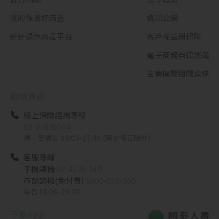
我的保險好麻吉
資訊公開
好好退休商品平台
客戶權益與保障
電子商務自律規範
主管機關相關連結
聯絡資訊
線上保險諮詢專線
02-21626204
週一至週五 09:00-17:00 (國定假日除外)
客服專線
手機請撥
02-4128-010
市話請撥(免付費)
0800-036-599
每日 08:00-24:00
下載App