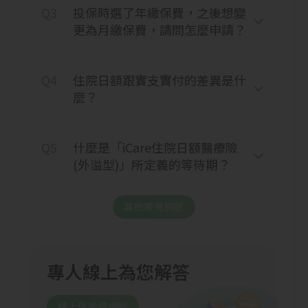
Q3
投保時選了年繳保費，之後想變
元/日 x 5日)，故家豪本次扣除理賠金額後之
更為月繳保費，請問怎麼申請？
花費為3,500元。
住院日額保險金
Q4
住院日額跟實支實付的差異是什
麼？
2,000元/日
加護病房或燒燙傷病房保險金
Q5
什麼是「iCare住院日額醫療險
2,000元/日
(外溢型)」所定義的等待期？
其他常見問題
專人線上為您解答
線上保險諮詢師