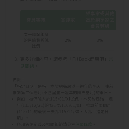
樂享家或其他
會員等級
實踐家
高於樂享家之
會員等級
次一續保年度
的保險費折減
2%
3%
比例
更多詳細內容，請參考「FitBack健康吧」
常
見問題
。
備註：
「指定日期」是指：本契約每屆滿一週年的隔天，往前
推算第二個曆月(不含屆滿一週年的隔天當月)的末日。
例如：被保險人於115/01/01投保，本契約屆滿一週
年(115/12/31)的隔天為116/01/01，推算前兩個月
(115/11)的最後一天為115/11/30，即為「指定日
期」。
各項名詞定義及相關細節請參考
保單條款
。