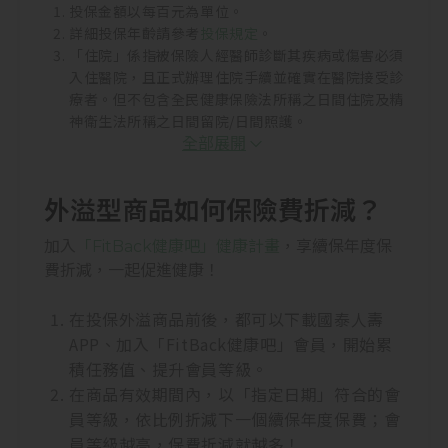
投保金額以每百元為單位。
詳細投保年齡請參考
投保規定
。
「住院」係指被保險人經醫師診斷其疾病或傷害必須
入住醫院，且正式辦理住院手續並確實在醫院接受診
療者。但不包含全民健康保險法所稱之日間住院及精
神衛生法所稱之日間留院/日間照護。
全部展開
外溢型商品如何保險費折減？
加入
「FitBack健康吧」健康計畫
，享續保年度保
費折減，一起促進健康！
在投保外溢商品前後，都可以下載國泰人壽
APP、加入「FitBack健康吧」會員，開始累
積任務值、提升會員等級。
在商品有效期間內，以「指定日期」符合的會
員等級，依比例折減下一個續保年度保費；會
員等級越高，保費折減就越多！