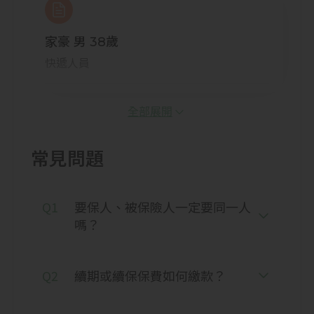
家豪 男 38歲
快遞人員
保額
2,000元
全部展開
保險費
2,100元/年
常見問題
事故情境
若家豪因快遞途中發生意外導致腿部骨折，
Q1
要保人、被保險人一定要同一人
需住院5天並做手術治療，支付雙人病房費
10,000元、超過全民健保給付之住院醫療費
嗎？
用3,000元、醫生指示用藥500元，共
13,500元。
Q2
續期或續保保費如何繳款？
理賠情境
本次理賠住院日額保險金10,000元(2,000