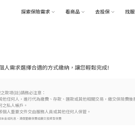
探索保險需求
看商品
去投保
找
個人需求選擇合適的方式繳納，讓您輕鬆完成!
之款項(註)請務必注意：
其他任何人，進行代為繳費、存款、匯款或其他相關交易，繳交保險費後服
何之私人帳戶。
等個人重要文件交由服務人員或其他任何人保管。
款本金或利息、清償墊繳保費或繳交投資型保費