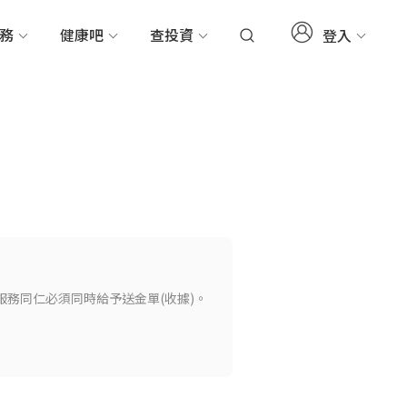
服務
健康吧
查投資
登入
務同仁必須同時給予送金單(收據)。