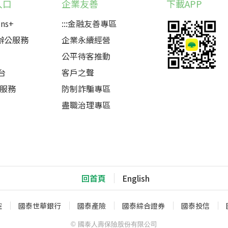
入口
企業友善
下載APP
ns+
:::金融友善專區
辦公服務
企業永續經營
公平待客推動
台
客戶之聲
圈服務
防制詐騙專區
盡職治理專區
回首頁
English
控
國泰世華銀行
國泰產險
國泰綜合證券
國泰投信
© 國泰人壽保險股份有限公司