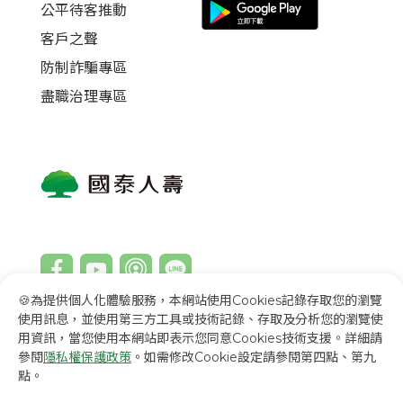
公平待客推動
客戶之聲
防制詐騙專區
盡職治理專區
🍪為提供個人化體驗服務，本網站使用Cookies記錄存取您的瀏覽
使用訊息，並使用第三方工具或技術記錄、存取及分析您的瀏覽使
用資訊，當您使用本網站即表示您同意Cookies技術支援。詳細請
回首頁
English
Việt Nam
參閱
隱私權保護政策
。如需修改Cookie設定請參閱第四點、第九
點。
國泰金控
國泰世華銀行
國泰產險