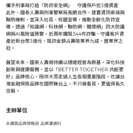
攜手刑事局打造「防詐安全網」 守護保戶近3億資產
此外，國泰人壽與刑事警察局長期合作，建置資訊串接與
聯防機制，並深入社區、校園宣導，推動全齡化防詐宣
導，透過「知識網、科技網、聯防網、關懷網」四大防護
網與AI風險值預警，近兩年攔阻344件詐騙、守護客戶資
產近新台幣3億元，阻詐金額占壽險業界九成，居業界之
冠。
展望未來，國泰人壽將持續以穩健經營為根基，深化科技
創新與健康服務，並以「BETTER TOGETHER 共創更
好」品牌核心，陪伴大眾走過人生各個重要階段，也讓台
灣金融保險品牌在國際舞台上，不只被看見，更值得長久
信賴。
主辦單位
永續與品牌策略部 品牌溝通科