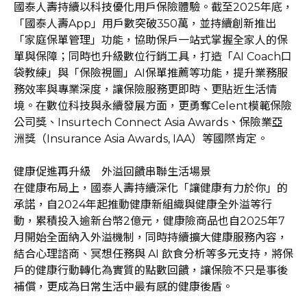
國泰人壽持續以科技優化用戶保險體驗。截至2025年底，
「國泰人壽App」用戶數突破350萬，並持續創新推出
「家庭保單管理」功能，協助保戶一站式掌握全家人的保
單與保障；同時也升級數位行銷工具，打造「AI Coach口
袋教練」與「保險視圖」AI保單推薦等功能，提升業務服
務效率與專業深度，讓保險服務更即時、更貼近生活情
境。在數位科技與永續發展方面，更勇奪Celent模範保險
公司獎、Insurtech Connect Asia Awards、保險業亞
洲獎（Insurance Asia Awards, IAA）等國際肯定。
健康促進再升級 外溢回饋串聯生活場景
在健康布局上，國泰人壽持續深化「讓健康有力於你」的
承諾，自2024年起推動健康新組織與健康全外溢等行
動，累積投入逾新台幣2億元，健康險商品也自2025年7
月開始全面納入外溢機制，同時持續擴大健康服務內容，
結合心理諮商、冥想任務與 AI 飲食分析等多元支持，將保
戶的健康行動轉化為實質的點數回饋，讓保險不只是事後
補償，更成為日常生活中最有感的健康後盾。