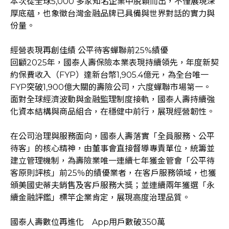
本次從全球5,000 多家知名企業中脫穎而出，不僅展現深
厚底蘊，也象徵台灣金融品牌已具備與世界對話的實力與
份量。
經營表現再創佳績 公平待客蟬聯前25%績優
回顧2025年，國泰人壽保險本業表現持續領先，年度新契
約保費收入（FYP）達新台幣1,905.4億元，為全台唯一
FYP突破1,900億大關的壽險公司，六度蟬聯市場第一。
面對全球經濟波動與金融監理制度接軌，國泰人壽持續強
化資本結構與商品組合，在穩健中前行，展現經營韌性。
在公司治理與服務面向，國泰人壽落實「全員服務、公平
待客」的核心精神，由董事會直接督導專責單位，統籌並
建立管理機制，為壽險業唯一連續七年獲金管會「公平待
客原則評核」前25％的績優業者，在客戶服務領域，也獲
頒美國史蒂夫銷售及客戶服務大獎；並連續兩年獲選「永
續金融評鑑」標竿企業肯定，展現高度治理品質。
國泰人壽數位再進化 App用戶數破350萬