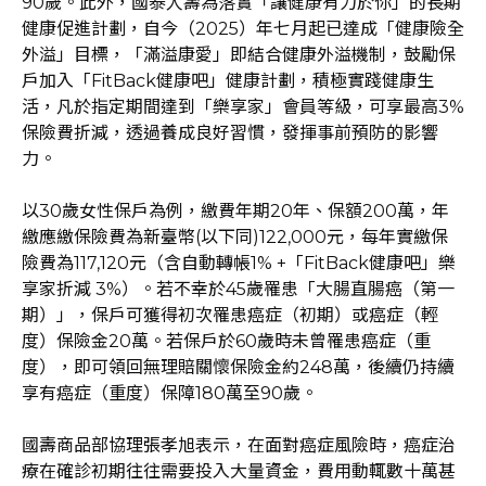
90歲。此外，國泰人壽為落實「讓健康有力於你」的長期
健康促進計劃，自今（2025）年七月起已達成「健康險全
外溢」目標，「滿溢康愛」即結合健康外溢機制，鼓勵保
戶加入「FitBack健康吧」健康計劃，積極實踐健康生
活，凡於指定期間達到「樂享家」會員等級，可享最高3%
保險費折減，透過養成良好習慣，發揮事前預防的影響
力。
以30歲女性保戶為例，繳費年期20年、保額200萬，年
繳應繳保險費為新臺幣(以下同)122,000元，每年實繳保
險費為117,120元（含自動轉帳1% +「FitBack健康吧」樂
享家折減 3%）。若不幸於45歲罹患「大腸直腸癌（第一
期）」，保戶可獲得初次罹患癌症（初期）或癌症（輕
度）保險金20萬。若保戶於60歲時未曾罹患癌症（重
度），即可領回無理賠關懷保險金約248萬，後續仍持續
享有癌症（重度）保障180萬至90歲。
國壽商品部協理張孝旭表示，在面對癌症風險時，癌症治
療在確診初期往往需要投入大量資金，費用動輒數十萬甚