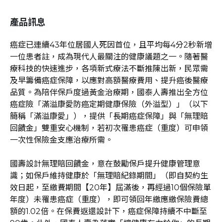
產品訊息
癌症已連續43年位居國人死因首位，且平均每4分2秒新增
一位患者註，成為現代人最關注的健康議題之一。隨著醫
療科技的快速進步，各項新式療法不斷推陳出新，民眾需
及早籌備癌症保障，以應對高額醫療費用、提升癌後醫療
品質。為陪伴保戶度過黃金治療期，國泰人壽推出全方位
癌症險「滿溢康愛防癌定期健康保險（外溢型）」（以下
簡稱「滿溢康愛」），提供「長期癌症保障」與「無理賠
回饋金」雙重安心機制，若初次罹患癌症（重度）可申領
一次性保險金支應治療所需。
國壽設計無理賠回饋金，意在鼓勵保戶提升健康管理意
識；如保戶維持健康於「無理賠紀錄期間」（即自契約生
效日起，至繳費期間【20年】屆滿後，再經過10個保險單
年度）未罹患癌症（重度），即可領回年繳應繳保險費總
額的1.02倍。在保費返還設計下，癌症保障持續不中斷至