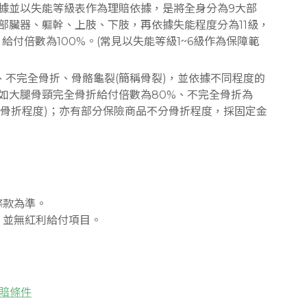
據並以失能等級表作為理賠依據，是將全身分為9大部
部臟器、軀幹、上肢、下肢，再依據失能程度分為11級，
付倍數為100%。(常見以失能等級1~6級作為保障範
、不完全骨折、骨骼龜裂(簡稱骨裂)，並依據不同程度的
如大腿骨頸完全骨折給付倍數為80%、不完全骨折為
斷骨折程度)；亦有部分保險商品不分骨折程度，採固定金
條款為準。
，並無紅利給付項目。
理賠條件