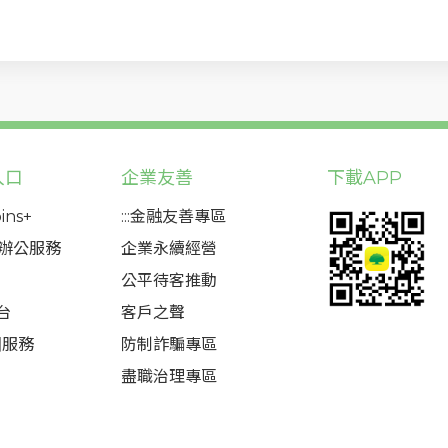
入口
企業友善
下載APP
ins+
:::金融友善專區
態辦公服務
企業永續經營
公平待客推動
台
客戶之聲
圈服務
防制詐騙專區
盡職治理專區