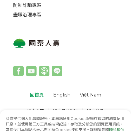
防制詐騙專區
盡職治理專區
回首頁
English
Việt Nam
國泰金控
國泰世華銀行
國泰產險
國泰綜合證券
國泰投信
國泰投顧
🍪為提供個人化體驗服務，本網站使用Cookies記錄存取您的瀏覽使用
訊息，並使用第三方工具或技術記錄、存取及分析您的瀏覽使用資訊，
© 國泰人壽保險股份有限公司
當您使用本網站即表示您同意Cookies技術支援。詳細請參閱
隱私權保