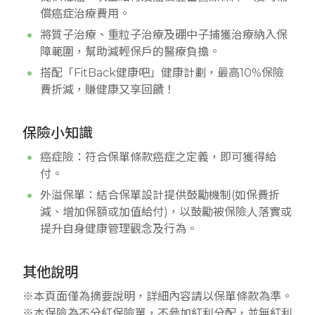
償癌症治療費用。
將質子治療、重粒子治療及硼中子捕獲治療納入保
障範圍，幫助減輕保戶的醫療負擔。
搭配「FitBack健康吧」健康計劃，最高10%保險
費折減，賺健康又享回饋！
保險小知識
癌症險：符合保單條款癌症之定義，即可獲得給
付。
外溢保單：結合保單設計提供鼓勵機制(如保費折
減、增加保額或加值給付)，以鼓勵被保險人落實或
提升自身健康管理觀念及行為。
其他說明
※本頁面僅為摘要說明，詳細內容請以保單條款為準。
※本保險為不分紅保險單，不參加紅利分配，並無紅利