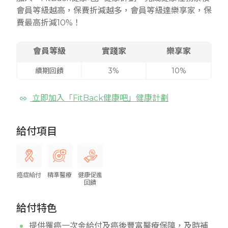
會員等級越高，保費折減越多，會員等級達樂享家，保
費最高折減10%！
會員等級
實踐家
樂享家
續期回饋
3%
10%
立即加入「FitBack健康吧」健康計劃
給付項目
癌症給付
精準醫療
健康促進
回饋
給付特色
提供罹癌一次金給付及癌後豐富醫療保障，及時補