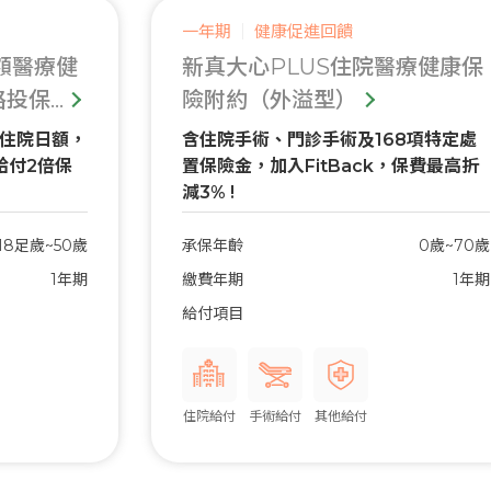
一年期
健康促進回饋
日額醫療健
新真大心PLUS住院醫療健康保
保...
險附約（外溢型）
倍住院日額，
含住院手術、門診手術及168項特定處
給付2倍保
置保險金，加入FitBack，保費最高折
減3% !
18足歲~50歲
承保年齡
0歲~70歲
1年期
繳費年期
1年期
給付項目
住院給付
手術給付
其他給付