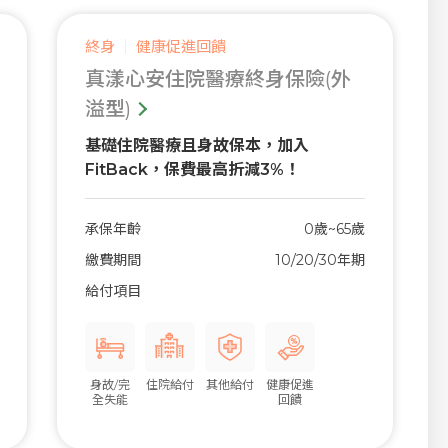
終身
健康促進回饋
真漾心安住院醫療終身保險(外
溢型)
基礎住院醫療且身故保本，加入
FitBack，保費最高折減3%！
承保年齡
0歲~65歲
繳費期間
10/20/30年期
給付項目
身故/完
住院給付
其他給付
健康促進
全失能
回饋