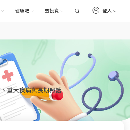
登入
務
健康吧
查投資
付、重大疾病與長期照護
。