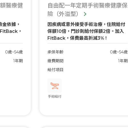
額醫療健
自由配一年定期手術醫療健康保
險（外溢型）
險金依據，
因疾病或意外接受手術治療，住院給付
tBack，
保額10倍，門診則給付保額2倍。加入
FitBack，保費最高折減3% !
0歲~54歲
承保年齡
0歲~54歲
1年期
繳費期間
1年期
給付項目
手術給付