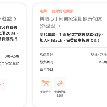
定期
健康促進回饋
溢型)
樂順心手術醫療定期健康保險
(外溢型)
置及自費醫
限20%)、
高齡專屬，手術及特定處置基本保障，
，保費最高折
加入FitBack，保費最高折減10%！
承保年齡
55歲~75歲
0歲~65歲
繳費期間
10年期
0/20/30年期
給付項目
+2
手術給付
健康促進
回饋