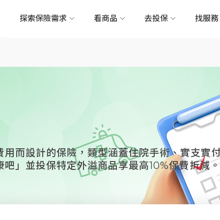
探索保險需求
看商品
去投保
找服
費用而設計的保險，類型涵蓋住院手術、實支實
k健康吧」並投保特定外溢商品享最高10%保費折減