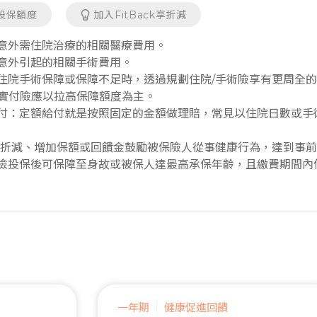
投保額度
加入FitBack享折減
或意外需住院治療的相關醫療費用。
或意外引起的相關手術費用。
無住院手術保障或保障不足時，透過規劃住院/手術險享有更周全
實付險應以拉高保障額度為主。
給付：定額給付就是按照固定的金額做理賠，常見以住院日數或
費用折減、增加保額或回饋金鼓勵被保險人從事健康行為，達到事
療險投保後可保障至身故或被保人達最高承保年齡，且繳費期間
一年期
健康促進回饋