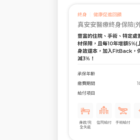
終身
健康促進回饋
真安安醫療終身保險(外
豐富的住院、手術、特定處
材保障，且每10年增額5%(上
身故還本，加入FitBack
減3%！
承保年齡
繳費期間
1
給付項目
身故/完
住院給付
手術給付
全失能