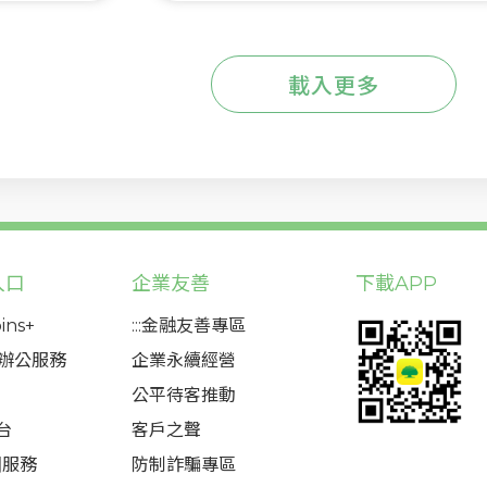
載入更多
入口
企業友善
下載APP
ins+
:::金融友善專區
態辦公服務
企業永續經營
公平待客推動
台
客戶之聲
圈服務
防制詐騙專區