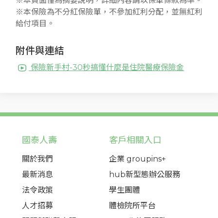
※本頁面僅為摘要說明，詳細內容請以保單條款為準。
※本保險為不分紅保險單，不參加紅利分配，並無紅利
給付項目。
附件與連結
保險新手村-30秒搞懂什麼是住院醫療保險金
國泰人壽
客戶相關入口
關於我們
企業 groupins+
最新消息
hub新型態辦公服務
法令政策
學生團體
人才招募
體檢院所平台