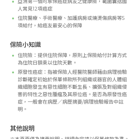
亞洲第一個可承保癌症病友之健康險，範圍囊括國
人常見12項癌症
住院醫療、手術醫療、加護病房或燒燙傷病房等5
項給付，給癌友最安心的保障
保險小知識
住院險：提供住院保障，原則上保險給付計算方式
為住院日額乘以住院天數。
原發性癌症：指被保險人經醫院醫師藉由病理檢驗
診斷確定初始於保單條款所列組織或器官的人體組
織細胞發生有惡性細胞不斷生長、擴張及對組織侵
害的特性之惡性腫瘤及其原位癌。是否為原發性癌
症，一般會在病歷／病歷摘要/病理檢驗報告中註
明。
其他說明