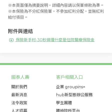
※本頁面僅為摘要說明，詳細內容請以保單條款為準。
※本保險為不分紅保險單，不參加紅利分配，並無紅利
給付項目。
附件與連結
保險新手村-30秒搞懂什麼是住院醫療保險金
國泰人壽
客戶相關入口
關於我們
企業 groupins+
最新消息
hub新型態辦公服務
法令政策
學生團體
人才招募
體檢院所平台