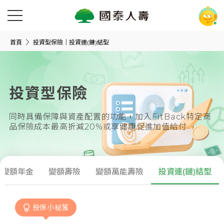
首頁
投資型保險｜投資連(鏈)結型
投資型保險
同時具備保障與資產配置的功能，加入FitBack特定商
品保險成本最高折減20%或享健康促進加值給付
變額年金
變額壽險
變額萬能壽險
投資連(鏈)結型
投保小祕笈