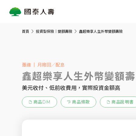
首頁
投資型保險｜變額壽險
鑫超樂享人生外幣變額壽險
躉繳
月撥回／配息
鑫超樂享人生外幣變額壽
美元收付、低前收費用，實際投資金額高
商品DM
商品條款
商品說明書