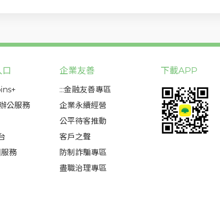
入口
企業友善
下載APP
ins+
:::金融友善專區
態辦公服務
企業永續經營
公平待客推動
台
客戶之聲
圈服務
防制詐騙專區
盡職治理專區