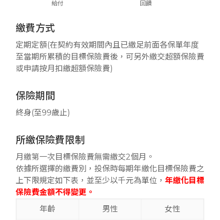
給付
回饋
繳費方式
定期定額(在契約有效期間內且已繳足前面各保單年度
至當期所累積的目標保險費後，可另外繳交超額保險費
或申請按月扣繳超額保險費)
保險期間
終身(至99歲止)
所繳保險費限制
月繳第一次目標保險費無需繳交2個月。
依據所選擇的繳費別，投保時每期年繳化目標保險費之
上下限規定如下表，並至少以千元為單位，
年繳化目標
保險費金額不得變更。
年齡
男性
女性