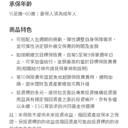
承保年齡
15足歲~60歲；要保人須為成年人
商品特色
可搭配人生週期的規劃，彈性調整自身保障需求，
並可彈性決定額外繳交保費的時間及金額
如按期繳交目標保險費，自第5至第9保單週年日
止，可享加值給付，金額最高約當於目標保險費費
用(相關給付條件請見保單條款說明)
第10保險費年度起免收超額保險費費用，適時加
碼，退休理財及資產累積皆可再升級
投資標的多元，提供包含委託專業投資機構投資運
用且具有穩定撥回資產之委託投資帳戶，亦有多檔
以永續、ESG等訴求的共同基金供選擇
註：本保險不提供未來投資收益、撥回資產或保本之保
證，另投資標的的收益或撥回資產可能由投資標的的收