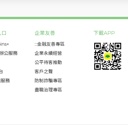
入口
企業友善
下載APP
ins+
:::金融友善專區
態辦公服務
企業永續經營
公平待客推動
台
客戶之聲
圈服務
防制詐騙專區
盡職治理專區