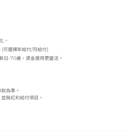
化。
(可選擇年給付/月給付)
樂齡日-70歲，資金運用更靈活。
條款為準。
，並無紅利給付項目。