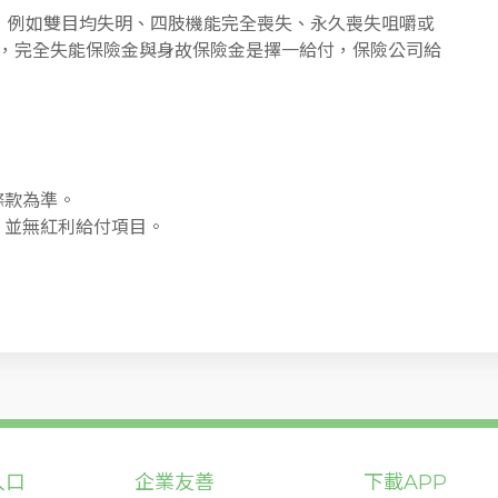
，例如雙目均失明、四肢機能完全喪失、永久喪失咀嚼或
，完全失能保險金與身故保險金是擇一給付，保險公司給
條款為準。
，並無紅利給付項目。
入口
企業友善
下載APP