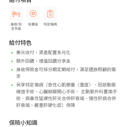
給付項目
身故/完
祝壽金
特定傷病
全失能
給付特色
美元收付，資產配置多元化
額外回饋，增值回饋分享金
身故保險金可採分期定期給付，滿足遺族照顧的需
求
另享特定傷病（急性心肌梗塞〈重度〉、冠狀動脈
繞道手術、心臟瓣膜開心手術、 主動脈外科置換手
術、病毒性猛爆性肝炎合併肝衰竭、慢性肝病合併
肝衰竭、嚴重肝硬化症）保障
保險小知識