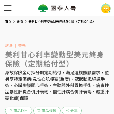
首頁
壽險
美利甘心利率變動型美元終身保險（定期給付型）
終身
美元
美利甘心利率變動型美元終身
保險（定期給付型）
身故保險金可採分期定期給付，滿足遺族照顧需求，並
另享特定傷病(急性心肌梗塞(重度)、冠狀動脈繞道手
術、心臟瓣膜開心手術、主動脈外科置換手術、病毒性
猛暴性肝炎合併肝衰竭、慢性肝病合併肝衰竭、嚴重肝
硬化症)保障
商品DM
商品條款
分享