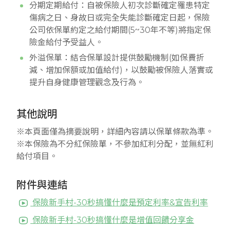
分期定期給付：自被保險人初次診斷確定罹患特定
傷病之日、身故日或完全失能診斷確定日起，保險
公司依保單約定之給付期間(5~30年不等)將指定保
險金給付予受益人。
外溢保單：結合保單設計提供鼓勵機制(如保費折
減、增加保額或加值給付)，以鼓勵被保險人落實或
提升自身健康管理觀念及行為。
其他說明
※本頁面僅為摘要說明，詳細內容請以保單條款為準。
※本保險為不分紅保險單，不參加紅利分配，並無紅利
給付項目。
附件與連結
保險新手村-30秒搞懂什麼是預定利率&宣告利率
保險新手村-30秒搞懂什麼是增值回饋分享金