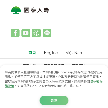
回首頁
English
Việt Nam
國泰金控
國泰世華銀行
國泰產險
國泰綜合證券
國泰投信
國泰投顧
🍪為提供個人化體驗服務，本網站使用Cookies記錄存取您的瀏覽使用
訊息，並使用第三方工具或技術記錄、存取及分析您的瀏覽使用資訊，
© 國泰人壽保險股份有限公司
當您使用本網站即表示您同意Cookies技術支援。詳細請參閱
隱私權保
護政策
。如需修改Cookie設定請參閱第四點、第九點。
立即預約
同意