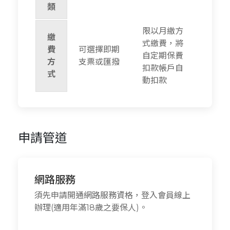
類
限以月繳方
繳
式繳費，將
費
可選擇即期
自定期保費
方
支票或匯撥
扣款帳戶自
式
動扣款
申請管道
網路服務
須先申請開通網路服務資格，登入會員線上
辦理(適用年滿18歲之要保人)。