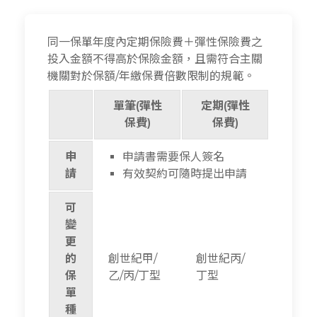
同一保單年度內定期保險費＋彈性保險費之
投入金額不得高於保險金額，且需符合主關
機關對於保額/年繳保費倍數限制的規範。
單筆(彈性
定期(彈性
保費)
保費)
申
申請書需要保人簽名
請
有效契約可隨時提出申請
可
變
更
的
創世紀甲/
創世紀丙/
保
乙/丙/丁型
丁型
單
種