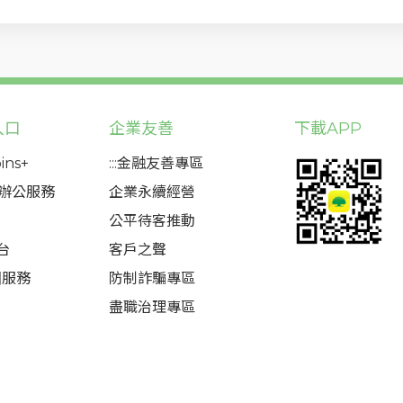
入口
企業友善
下載APP
ins+
:::金融友善專區
態辦公服務
企業永續經營
公平待客推動
台
客戶之聲
圈服務
防制詐騙專區
盡職治理專區