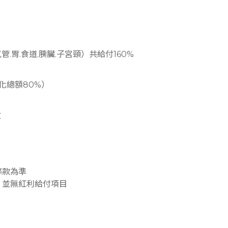
.胃.食道.胰臟.子宮頸）共給付160%
化總額80%）
效
條款為準
，並無紅利給付項目