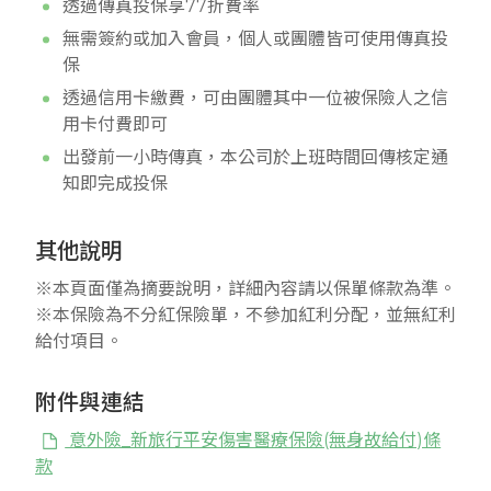
透過傳真投保享77折費率
無需簽約或加入會員，個人或團體皆可使用傳真投
保
透過信用卡繳費，可由團體其中一位被保險人之信
用卡付費即可
出發前一小時傳真，本公司於上班時間回傳核定通
知即完成投保
其他說明
※本頁面僅為摘要說明，詳細內容請以保單條款為準。
※本保險為不分紅保險單，不參加紅利分配，並無紅利
給付項目。
附件與連結
意外險_新旅行平安傷害醫療保險(無身故給付)條
款