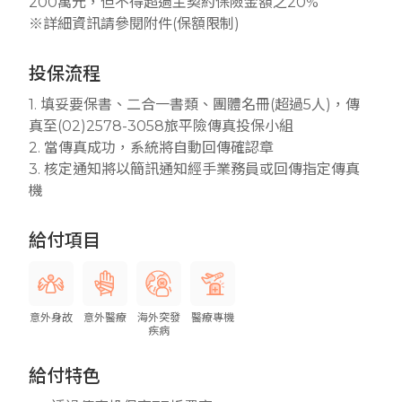
200萬元，但不得超過主契約保險金額之20%
※詳細資訊請參閱附件(保額限制)
投保流程
1. 填妥要保書、二合一書類、團體名冊(超過5人)，傳
真至(02)2578-3058旅平險傳真投保小組
2. 當傳真成功，系統將自動回傳確認章
3. 核定通知將以簡訊通知經手業務員或回傳指定傳真
機
給付項目
意外身故
意外醫療
海外突發
醫療專機
疾病
給付特色