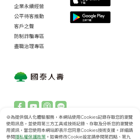
企業永續經營
公平待客推動
客戶之聲
防制詐騙專區
盡職治理專區
🍪為提供個人化體驗服務，本網站使用Cookies記錄存取您的瀏覽
使用訊息，並使用第三方工具或技術記錄、存取及分析您的瀏覽使
用資訊，當您使用本網站即表示您同意Cookies技術支援。詳細請
回首頁
English
Việt Nam
參閱
隱私權保護政策
。如需修改Cookie設定請參閱第四點、第九