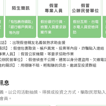
電話】：出現假借親友名義裝熟求助金援
簡訊】：假借包裹取貨、帳戶異常、投票等內容，詐騙點入連結
專業人員】：假冒公家機關、等要求協助作業
公辦民營單位】：假借偵查不公開，通常以身分遭盜用、欠繳電
邀約簡訊】：用穩賺不賠、輕鬆賺的訊息，邀請至投資群組
訊息
義，以公司活動抽獎、得獎或投資之方式，騙取民眾點入
會員。