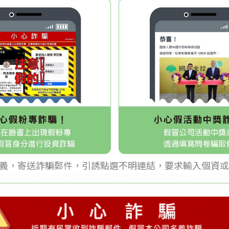
義，寄送詐騙郵件，引誘點選不明連結，要求輸入個資或