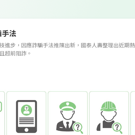
騙手法
技進步，因應詐騙手法推陳出新，國泰人壽整理出近期熱
且超前阻詐。